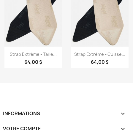
Aperçu rapide
Aperçu rapide


Strap Extrême - Taille...
Strap Extrême - Cuisse...
64,00 $
64,00 $
INFORMATIONS

VOTRE COMPTE
