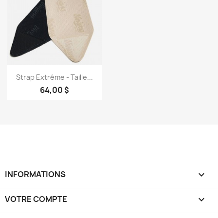
Aperçu rapide

Strap Extrême - Taille...
64,00 $
INFORMATIONS

VOTRE COMPTE
