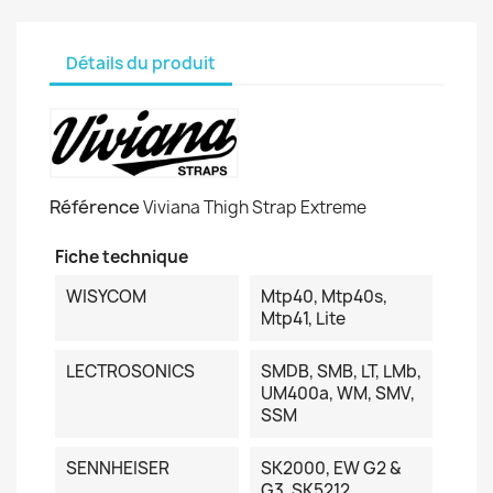
Détails du produit
Référence
Viviana Thigh Strap Extreme
Fiche technique
WISYCOM
Mtp40, Mtp40s,
Mtp41, Lite
LECTROSONICS
SMDB, SMB, LT, LMb,
UM400a, WM, SMV,
SSM
SENNHEISER
SK2000, EW G2 &
G3, SK5212,